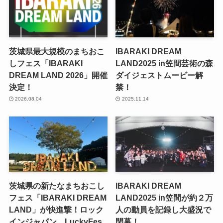
茨城県最大規模のまちおこ
IBARAKI DREAM
しフェス「IBARAKI
LAND2025 in笠間芸術の森
DREAM LAND 2026」開催
ダイジェストムービー解
決定！
禁！
2026.08.04
2025.11.14
茨城県の新たなまちおこし
IBARAKI DREAM
フェス「IBARAKI DREAM
LAND2025 in笠間が約２万
LAND」が快進撃！ロック
人の動員を記録し大盛況で
インジャパン、LuckyFes
閉幕！